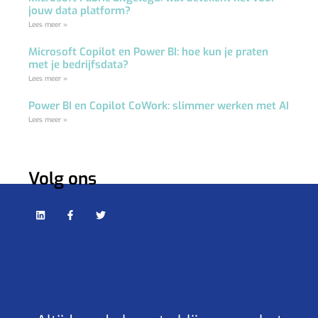
jouw data platform?
Lees meer »
Microsoft Copilot en Power BI: hoe kun je praten
met je bedrijfsdata?
Lees meer »
Power BI en Copilot CoWork: slimmer werken met AI
Lees meer »
Volg ons