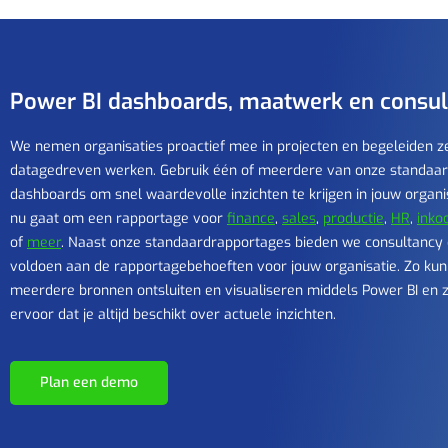
Power BI dashboards, maatwerk en consul
We nemen organisaties proactief mee in projecten en begeleiden z
datagedreven werken. Gebruik één of meerdere
van onze standaar
dashboards om
snel waardevolle inzichten te krijgen in jouw organis
nu gaat om een rapportage voor
finance
,
sales
,
productie
,
HR
,
inko
of
meer
.
Naast onze standaardrapportages bieden we consultancy
voldoen aan de rapportagebehoeften voor jouw organisatie.
Zo kun
meerdere bronnen ontsluiten en
visualiseren middels Power
BI
en 
ervoor dat je altijd beschikt over actuele inzichten.
Plan een demo