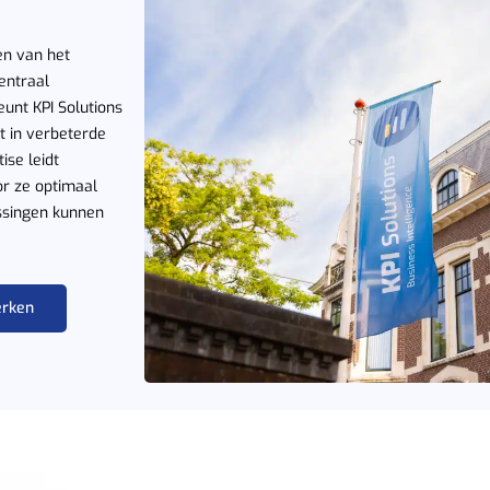
ten van het
entraal
unt KPI Solutions
rt in verbeterde
ise leidt
or ze optimaal
issingen kunnen
erken