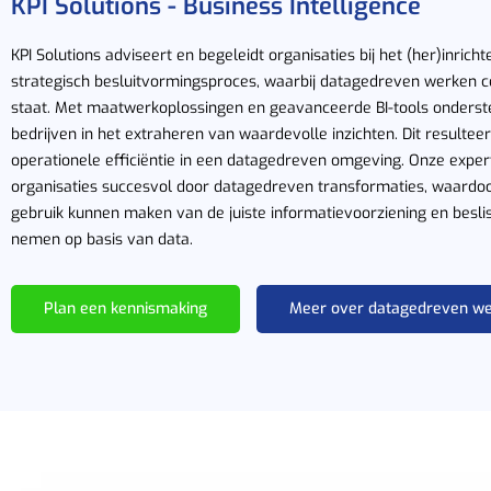
KPI Solutions - Business Intelligence
KPI Solutions adviseert en begeleidt organisaties bij het (her)inrich
strategisch besluitvormingsproces, waarbij datagedreven werken c
staat.
Met maatwerkoplossingen en geavanceerde BI-tools onderste
bedrijven in het extraheren van waardevolle inzichten. Dit resultee
operationele efficiëntie in een datagedreven omgeving. Onze expert
organisaties succesvol door datagedreven transformaties, waardo
gebruik kunnen maken van d
e juiste informatievoorziening en besl
nemen op basis van data.
Plan een kennismaking
Meer over datagedreven w