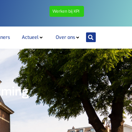
Werken bij KPI
tners
Actueel
Over ons
rming