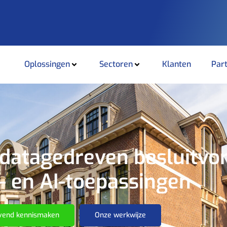
Oplossingen
Sectoren
Klanten
Par
 datagedreven besluitvo
- en AI-toepassingen
ijvend kennismaken
Onze werkwijze