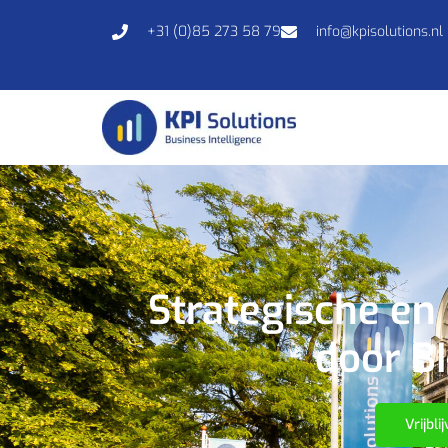
+31 (0)85 273 58 79
info@kpisolutions.nl
Strategische en
door BI
Vrijbl