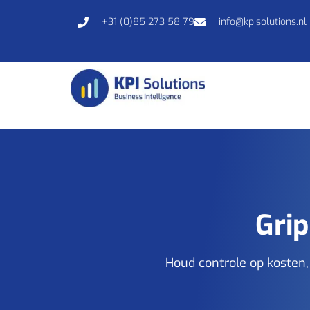
+31 (0)85 273 58 79
info@kpisolutions.nl
Grip
Houd controle op kosten,