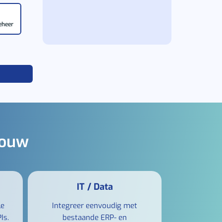
eheer
bouw
IT / Data
le
Integreer eenvoudig met
Is.
bestaande ERP- en