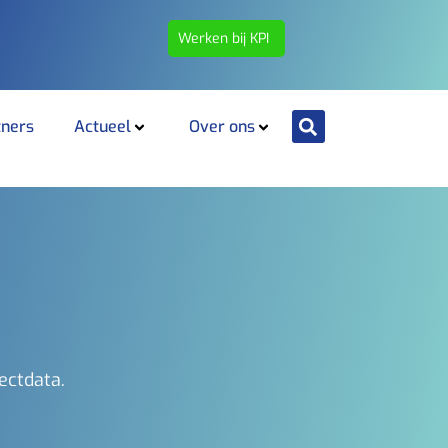
Werken bij KPI
tners
Actueel
Over ons
ectdata.