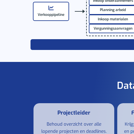
Inkoop onderaannemers
Planning arbeid
Verkooppipeline
Inkoop materialen
Vergunningsaanvragen
Dat
Projectleider
F
Behoud overzicht over alle
Krij
lopende projecten en deadlines.
en p