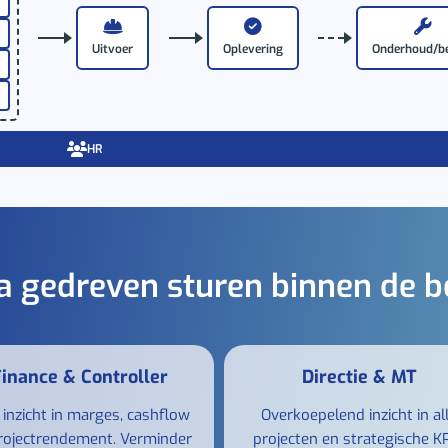
Uitvoer
Oplevering
Onderhoud/b
HR
a gedreven sturen binnen de 
inance & Controller
Directie & MT
g inzicht in marges, cashflow
Overkoepelend inzicht in al
rojectrendement. Verminder
projecten en strategische KP