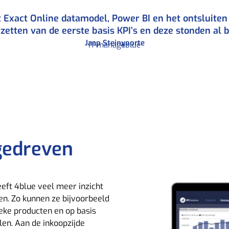
et Exact Online datamodel, Power BI en het ontsluite
rzetten van de eerste basis KPI’s en deze stonden al 
Jaap Steinvoorte
IT-manager
4blue
agedreven
eft 4blue veel meer inzicht
en. Zo kunnen ze bijvoorbeeld
ieke producten en op basis
len. Aan de inkoopzijde