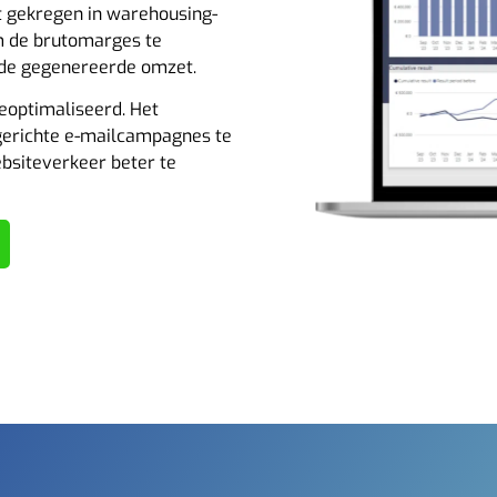
t gekregen in warehousing-
om de brutomarges te
n de gegenereerde omzet.
geoptimaliseerd. Het
gerichte e-mailcampagnes te
bsiteverkeer beter te