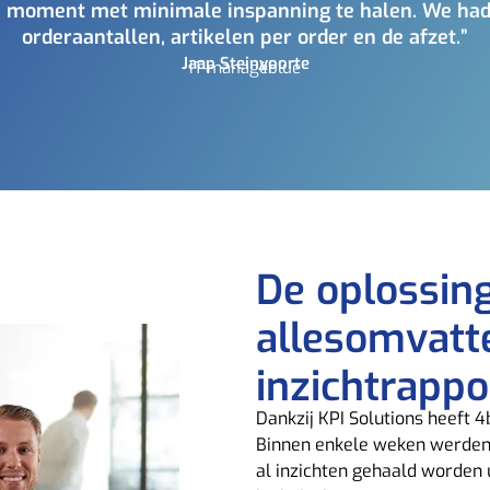
te moment met minimale inspanning te halen. We hadd
orderaantallen, artikelen per order en de afzet.”
Jaap Steinvoorte
IT-manager
4blue
De oplossing
allesomvatt
inzichtrappo
Dankzij KPI Solutions heeft 
Binnen enkele weken werden 
al inzichten gehaald worden 