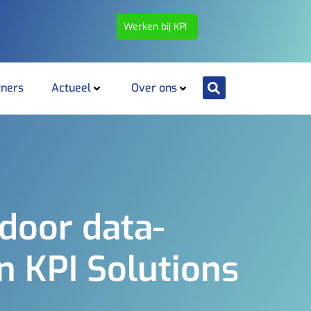
Werken bij KPI
tners
Actueel
Over ons
door data-
n KPI Solutions