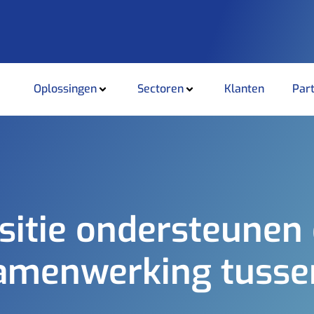
Oplossingen
Sectoren
Klanten
Par
sitie ondersteunen 
samenwerking tusse