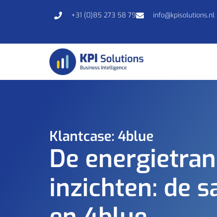
+31 (0)85 273 58 79
info@kpisolutions.nl
Klantcase: 4blue
De energietran
inzichten: de 
en 4blue