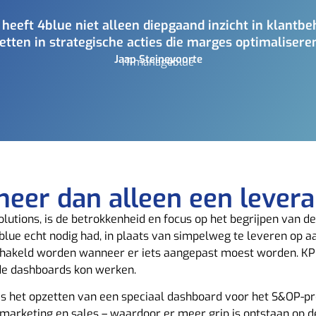
heeft 4blue niet alleen diepgaand inzicht in klantb
tten in strategische acties die marges optimaliseren
Jaap Steinevoorte
IT-manager
4blue
eer dan alleen een levera
utions, is de betrokkenheid en focus op het begrijpen van de
ue echt nodig had, in plaats van simpelweg te leveren op aanv
hakeld worden wanneer er iets aangepast moest worden. KPI 
de dashboards kon werken.
was het opzetten van een speciaal dashboard voor het S&OP-p
marketing en sales – waardoor er meer grip is ontstaan op d