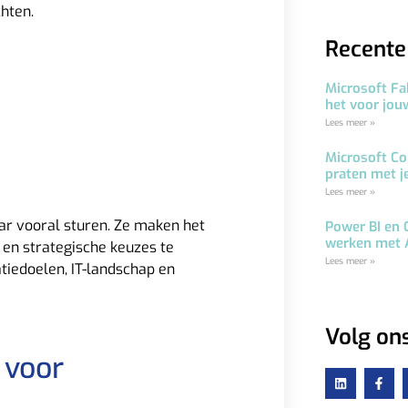
chten.
Recente
Microsoft Fa
het voor jou
Lees meer »
Microsoft Co
praten met j
Lees meer »
aar vooral sturen. Ze maken het
Power BI en 
werken met 
 en strategische keuzes te
Lees meer »
atiedoelen, IT-landschap en
Volg on
 voor