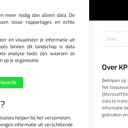
en meer nodig dan alleen data. De
ssen losse rapportages en echte
r en visualiseer je informatie uit
ools binnen dit landschap is data
ata analyse tools zijn, waarom ze
n op je organisatie.
Over KP
Bedrijven op
shboards
het toepass
(Microsoft)t
data te tran
s?
informatie di
gebruiken en
isaties helpen bij het verzamelen,
engen informatie uit verschillende