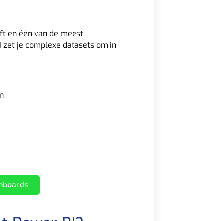
oft en één van de meest
I zet je complexe datasets om in
n
shboards