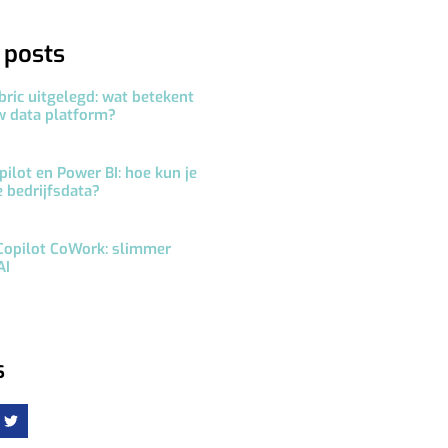
 posts
bric uitgelegd: wat betekent
w data platform?
pilot en Power BI: hoe kun je
e bedrijfsdata?
Copilot CoWork: slimmer
AI
s