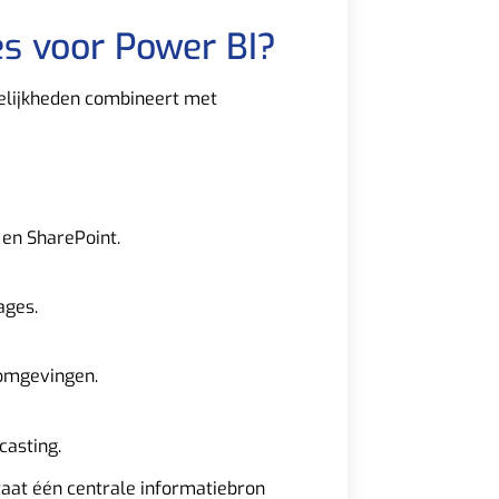
s voor Power BI?
elijkheden combineert met
 en SharePoint.
ages.
-omgevingen.
casting.
taat één centrale informatiebron