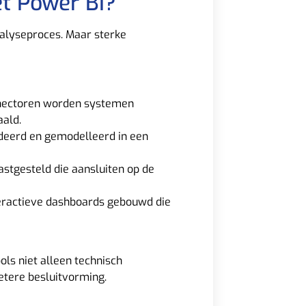
t Power BI?
nalyseproces. Maar sterke
nnectoren worden systemen
aald.
deerd en gemodelleerd in een
stgesteld die aansluiten op de
eractieve dashboards gebouwd die
ols niet alleen technisch
etere besluitvorming.