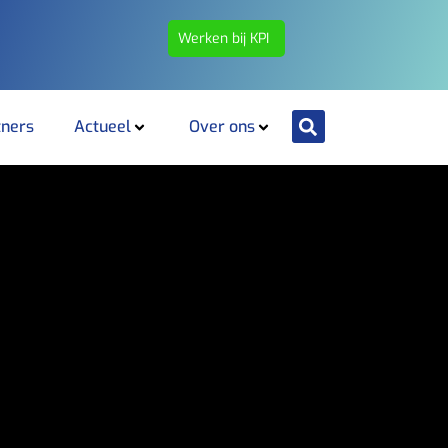
Werken bij KPI
tners
Actueel
Over ons