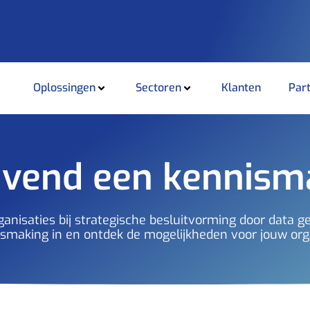
Oplossingen
Sectoren
Klanten
Par
lijvend een kennis
anisaties bij strategische besluitvorming door data g
ismaking in en ontdek de mogelijkheden voor jouw org