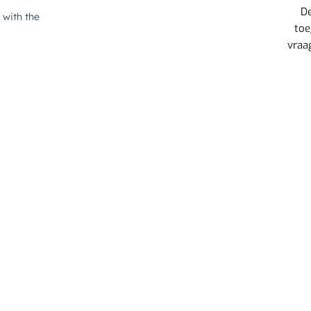
D
toe
vraa