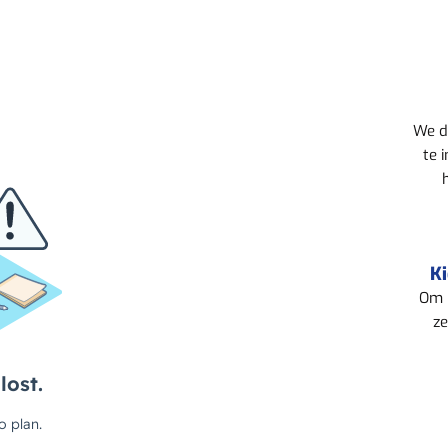
We d
te 
Ki
Om h
ze