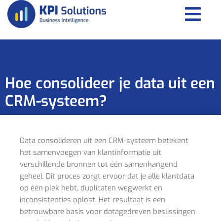
Hoe consolideer je data uit een
CRM-systeem?
Data consolideren uit een CRM-systeem betekent
het samenvoegen van klantinformatie uit
verschillende bronnen tot één samenhangend
geheel. Dit proces zorgt ervoor dat je alle klantdata
op één plek hebt, duplicaten wegwerkt en
inconsistenties oplost. Het resultaat is een
betrouwbare basis voor datagedreven beslissingen