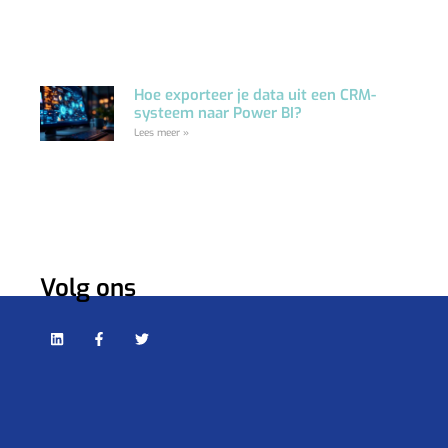
Hoe exporteer je data uit een CRM-
systeem naar Power BI?
Lees meer »
Volg ons