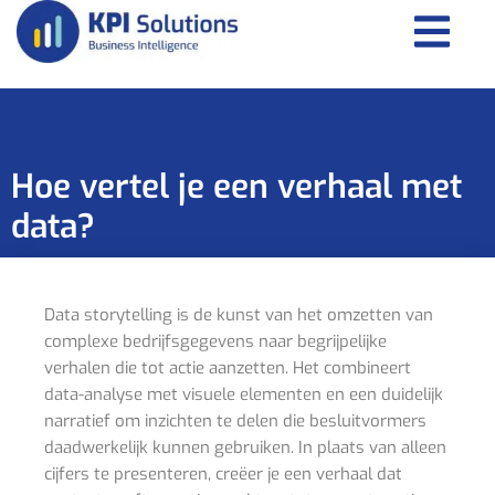
Hoe vertel je een verhaal met
data?
Data storytelling is de kunst van het omzetten van
complexe bedrijfsgegevens naar begrijpelijke
verhalen die tot actie aanzetten. Het combineert
data-analyse met visuele elementen en een duidelijk
narratief om inzichten te delen die besluitvormers
daadwerkelijk kunnen gebruiken. In plaats van alleen
cijfers te presenteren, creëer je een verhaal dat