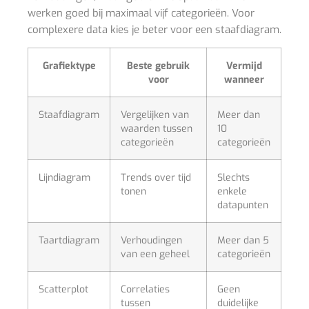
werken goed bij maximaal vijf categorieën. Voor
complexere data kies je beter voor een staafdiagram.
Grafiektype
Beste gebruik
Vermijd
voor
wanneer
Staafdiagram
Vergelijken van
Meer dan
waarden tussen
10
categorieën
categorieën
Lijndiagram
Trends over tijd
Slechts
tonen
enkele
datapunten
Taartdiagram
Verhoudingen
Meer dan 5
van een geheel
categorieën
Scatterplot
Correlaties
Geen
tussen
duidelijke