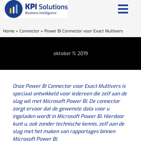
Home
»
Connector
»
Power BI Connector voor Exact Multivers
oktober 11, 2019
Onze Power BI Connector voor Exact Multivers is
speciaal ontwikkeld voor iedereen die zelf aan de
slag wil met Microsoft Power BI. De connector
zorgt ervoor dat de gewenste data voor u
ingeladen wordt in Microsoft Power BI. Hierdoor
kunt u, ook zonder technische kennis, zelf aan de
slag met het maken van rapportages binnen
Microsoft Power BI.