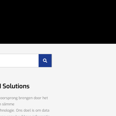
I Solutions
voorsprong brengen door het
n slimme
chnologie. Ons doel is om data