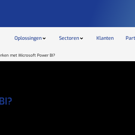
Oplossingen
Sectoren
Klanten
Par
rken met Microsoft Power BI?
BI?