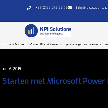
+31 (0)85 273 58 79
info@kpisolutions.nl
Home
»
Microsoft Power BI
»
Waarom zou je als organisatie moeten we
juni 6, 2019
Starten met Microsoft Power 