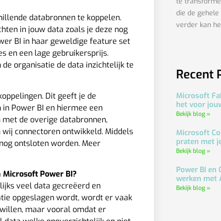
te transforme
die de gehele
hillende databronnen te koppelen.
verder kan he
hten in jouw data zoals je deze nog
wer BI in haar geweldige feature set
es en een lage gebruikersprijs.
de organisatie de data inzichtelijk te
Recent 
oppelingen. Dit geeft je de
Microsoft Fa
het voor jou
n in Power BI en hiermee een
Bekijk blog »
 met de overige databronnen,
 wij connectoren ontwikkeld. Middels
Microsoft Co
praten met j
snog ontsloten worden. Meer
Bekijk blog »
Power BI en 
n Microsoft Power BI?
werken met 
lijks veel data gecreëerd en
Bekijk blog »
tie opgeslagen wordt, wordt er vaak
willen, maar vooral omdat er