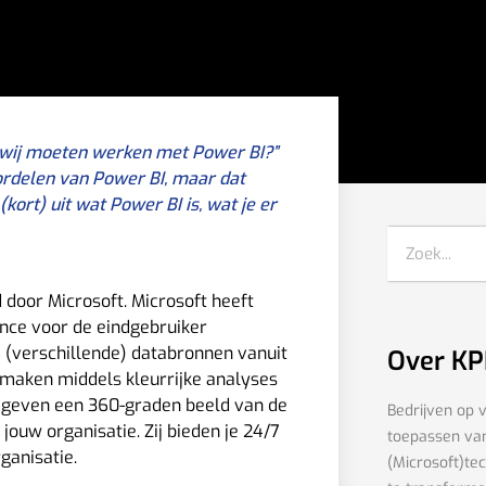
n wij moeten werken met Power BI?”
ordelen van Power BI, maar dat
kort) uit wat Power BI is, wat je er
 door Microsoft. Microsoft heeft
ence voor de eindgebruiker
 (verschillende) databronnen vanuit
Over KP
e maken middels kleurrijke analyses
 geven een 360-graden beeld van de
Bedrijven op 
jouw organisatie. Zij bieden je 24/7
toepassen va
ganisatie.
(Microsoft)te