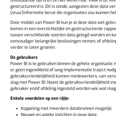
onvoldoende tijd is en ze niet weten hoe. Vaak is dit ve
gestructureerd is. Dit is zonde, aangezien deze data ve
(stuur)informatie bevat die organisaties zou kunnen he
Door middel van Power BI kun je al deze data wél gebru
komen in een overzichtelijke en gestructureerde rappo
tussen verschillende soorten data gelegd worden en ka
eenvoudiger belangrijke beslissingen nemen, of afdelin
verder te laten groeien.
De gebruikers
Power BI is te gebruiken binnen de gehele organisatie. 
er geen ingewikkeld of lang implementatie traject nodi
gebruiksvriendelijkheid kunnen medewerkers, van versc
slag met Power BI. Naast de gebruiksvriendelijkheid voo
gebruiker en/of afdeling ingesteld worden wie wat mag 
Enkele voordelen op een rijtje:
Koppeling met meerdere databronnen mogelijk;
Nieuwe en unieke inzichten in jouw data;