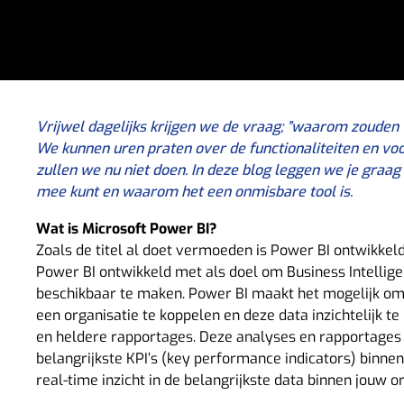
Vrijwel dagelijks krijgen we de vraag; ”waarom zoude
We kunnen uren praten over de functionaliteiten en vo
zullen we nu niet doen. In deze blog leggen we je graag (
mee kunt en waarom het een onmisbare tool is.
Wat is Microsoft Power BI?
Zoals de titel al doet vermoeden is Power BI ontwikkeld
Power BI ontwikkeld met als doel om Business Intellig
beschikbaar te maken. Power BI maakt het mogelijk om
een organisatie te koppelen en deze data inzichtelijk t
en heldere rapportages. Deze analyses en rapportages
belangrijkste KPI’s (key performance indicators) binnen 
real-time inzicht in de belangrijkste data binnen jouw or