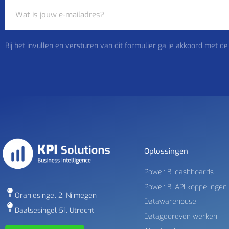
Bij het invullen en versturen van dit formulier ga je akkoord met de
Oplossingen
Power BI dashboards
Power BI API koppelingen
Oranjesingel 2, Nijmegen
Datawarehouse
Daalsesingel 51, Utrecht
Datagedreven werken