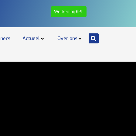
Werken bij KPI
tners
Actueel
Over ons