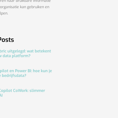
ren naar bruikbare informatie
 organisatie kan gebruiken en
lpen.
Posts
bric uitgelegd: wat betekent
w data platform?
pilot en Power BI: hoe kun je
e bedrijfsdata?
Copilot CoWork: slimmer
AI