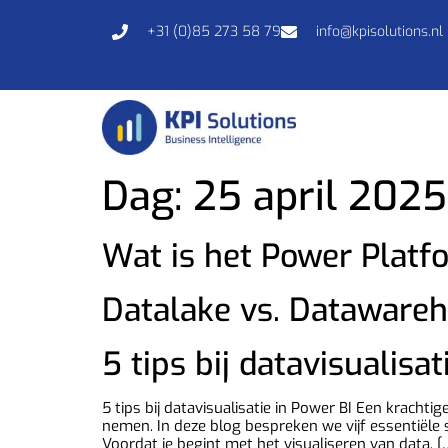
+31 (0)85 273 58 79
info@kpisolutions.nl
Dag:
25 april 2025
Wat is het Power Platf
Datalake vs. Datawareh
5 tips bij datavisualisat
5 tips bij datavisualisatie in Power BI Een kracht
nemen. In deze blog bespreken we vijf essentiële 
Voordat je begint met het visualiseren van data, [