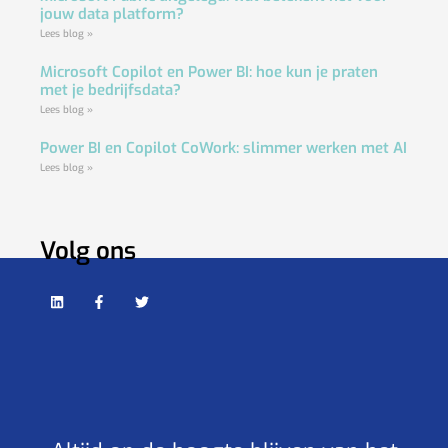
jouw data platform?
Lees blog »
Microsoft Copilot en Power BI: hoe kun je praten
met je bedrijfsdata?
Lees blog »
Power BI en Copilot CoWork: slimmer werken met AI
Lees blog »
Volg ons