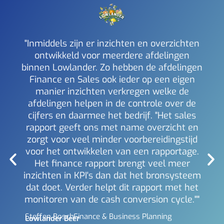
"Inmiddels zijn er inzichten en overzichten
ontwikkeld voor meerdere afdelingen
binnen Lowlander. Zo hebben de afdelingen
a
Finance en Sales ook ieder op een eigen
inzi
manier inzichten verkregen welke de
i
afdelingen helpen in de controle over de
Mich
Berl
cijfers en daarmee het bedrijf. "Het sales
rapport geeft ons met name overzicht en
zorgt voor veel minder voorbereidingstijd
voor het ontwikkelen van een rapportage.
Het finance rapport brengt veel meer
inzichten in KPI's dan dat het bronsysteem
dat doet. Verder helpt dit rapport met het
monitoren van de cash conversion cycle.""
Steffen Bosch -
Finance & Business Planning
Lowlander Beer