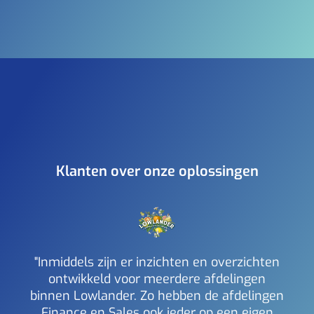
Klanten over onze oplossingen
"Inmiddels zijn er inzichten en overzichten
ontwikkeld voor meerdere afdelingen
binnen Lowlander. Zo hebben de afdelingen
a
Finance en Sales ook ieder op een eigen
inzi