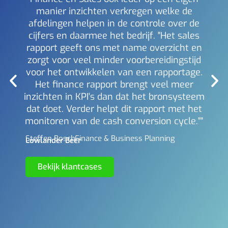
manier inzichten verkregen welke de
i
afdelingen helpen in de controle over de
Mich
Berl
cijfers en daarmee het bedrijf. "Het sales
rapport geeft ons met name overzicht en
zorgt voor veel minder voorbereidingstijd
voor het ontwikkelen van een rapportage.
Het finance rapport brengt veel meer
inzichten in KPI's dan dat het bronsysteem
dat doet. Verder helpt dit rapport met het
monitoren van de cash conversion cycle.""
Steffen Bosch -
Finance & Business Planning
Lowlander Beer
Bekijk klantcases