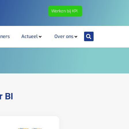
Werken bij KPI
tners
Actueel
Over ons
r BI