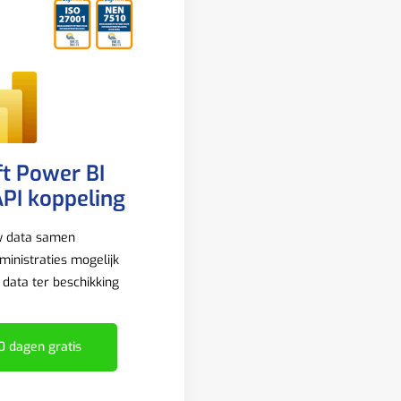
t Power BI
PI koppeling
w data samen
inistraties mogelijk
e data ter beschikking
0 dagen gratis