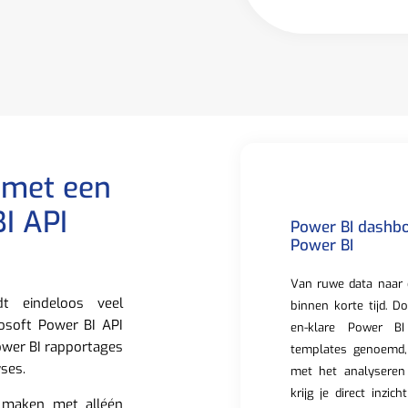
 met een
I API
Power BI dashbo
Power BI
Van ruwe data naar 
t eindeloos veel
binnen korte tijd. D
osoft Power BI API
en-klare Power BI
ower BI rapportages
templates genoemd,
ses.
met het analyseren
krijg je direct inzic
 maken met alléén