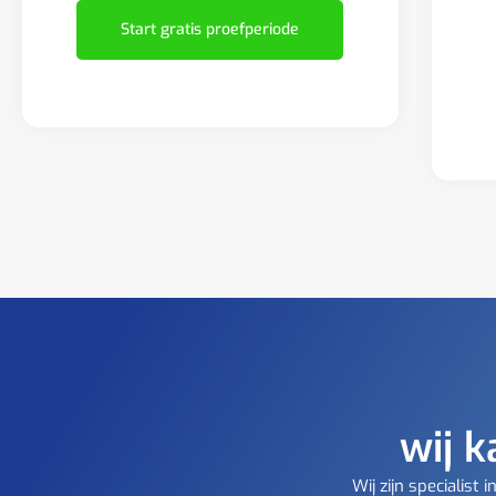
Start gratis proefperiode
wij k
Wij zijn specialis