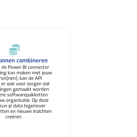
onnen combineren​
 de Power BI connector
ling kan maken met jouw
ron(nen), kan de API
 er ook voor zorgen dat
lingen gemaakt worden
ere softwarepakketten
uw organisatie. Op deze
kun je data tegenover
etten en nieuwe inzichten
creëren. ​