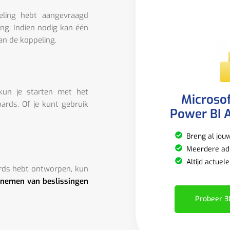
eling hebt aangevraagd
ing. Indien nodig kan één
an de koppeling.
 kun je starten met het
Microsof
rds. Of je kunt gebruik
Power BI A
Breng al jou
Meerdere adm
Altijd actuel
rds hebt ontworpen, kun
 nemen van beslissingen
Probeer 3