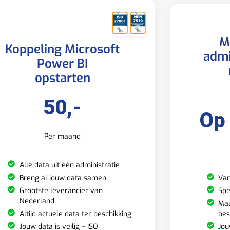
M
Koppeling Microsoft
admi
Power BI
opstarten
50,-
Op
Per maand
Alle data uit één administratie
Van
Breng al jouw data samen
Spe
Grootste leverancier van
Nederland
Maa
bes
Altijd actuele data ter beschikking
Jou
Jouw data is veilig – ISO