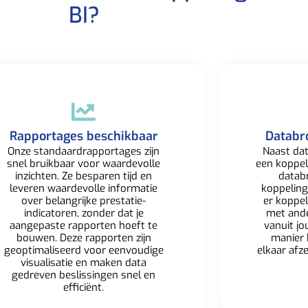
BI?​
Rapportages beschikbaar​
Databr
Onze standaardrapportages zijn
Naast dat
snel bruikbaar voor waardevolle
een koppe
inzichten. Ze besparen tijd en
datab
leveren waardevolle informatie
koppeling
over belangrijke prestatie-
er koppe
indicatoren, zonder dat je
met
and
aangepaste rapporten hoeft te
vanuit jo
bouwen. Deze rapporten zijn
manier 
geoptimaliseerd voor eenvoudige
elkaar afz
visualisatie en maken data
gedreven beslissingen snel en
efficiënt.