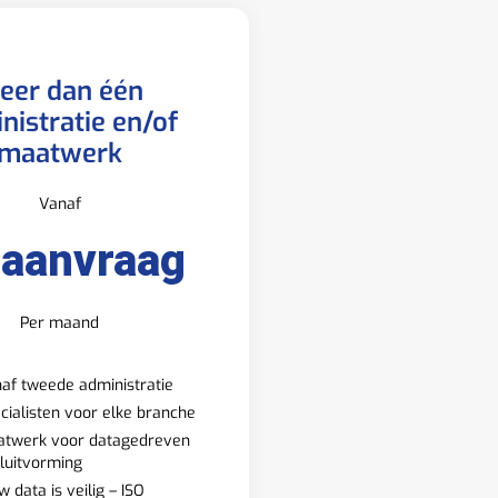
eer dan één
nistratie en/of
maatwerk
Vanaf
 aanvraag
Per maand
af tweede administratie
cialisten voor elke branche
twerk voor datagedreven
luitvorming
w data is veilig – ISO