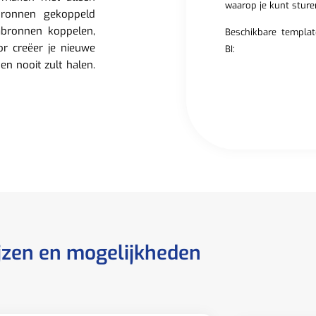
waarop je kunt sture
bronnen gekoppeld
abronnen koppelen,
Beschikbare templa
or creëer je nieuwe
BI:
ten nooit zult halen.
jzen en mogelijkheden