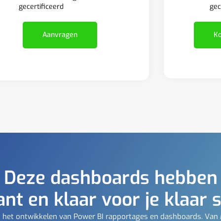
gec
gecertificeerd
Ko
Aanvragen
Deze dashboards hebben
ant en klaar voor je klaar 
t in het ontwikkelen van Power BI rapportages en dashboards. Van