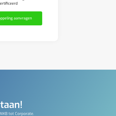
ertificeerd
ppeling aanvragen
staan!
 MKB tot Corporate.