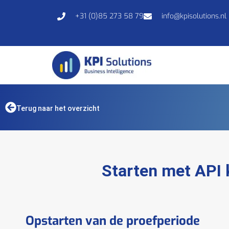
+31 (0)85 273 58 79
info@kpisolutions.nl
Terug naar het overzicht
Starten met API 
Opstarten van de proefperiode