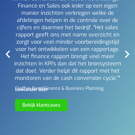
Finance en Sales ook ieder op een eigen
inzi
manier inzichten verkregen welke de
i
afdelingen helpen in de controle over de
Mich
Berl
cijfers en daarmee het bedrijf. "Het sales
rapport geeft ons met name overzicht en
zorgt voor veel minder voorbereidingstijd
voor het ontwikkelen van een rapportage.
Het finance rapport brengt veel meer
inzichten in KPI's dan dat het bronsysteem
dat doet. Verder helpt dit rapport met het
monitoren van de cash conversion cycle.""
Steffen Bosch -
Finance & Business Planning
Lowlander Beer
Bekijk klantcases