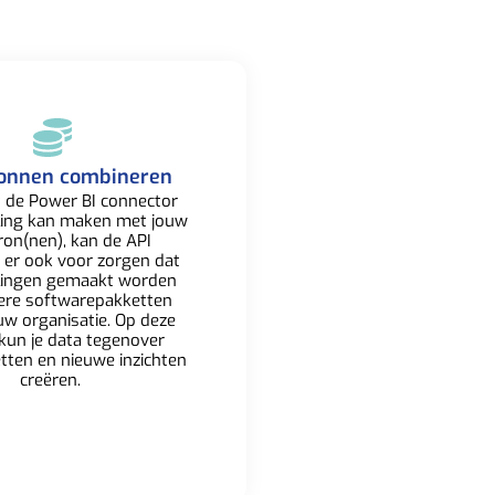
onnen combineren​
 de Power BI connector
ling kan maken met jouw
ron(nen), kan de API
 er ook voor zorgen dat
lingen gemaakt worden
ere softwarepakketten
uw organisatie. Op deze
kun je data tegenover
etten en nieuwe inzichten
creëren. ​