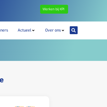
Werken bij KPI
tners
Actueel
Over ons
e