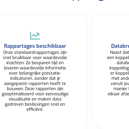
Rapportages beschikbaar​
Databr
Onze standaardrapportages zijn
Naast dat
snel bruikbaar voor waardevolle
een koppe
inzichten. Ze besparen tijd en
datab
leveren waardevolle informatie
koppeling
over belangrijke prestatie-
er koppe
indicatoren, zonder dat je
met
and
aangepaste rapporten hoeft te
vanuit jo
bouwen. Deze rapporten zijn
manier 
geoptimaliseerd voor eenvoudige
elkaar afz
visualisatie en maken data
gedreven beslissingen snel en
efficiënt.