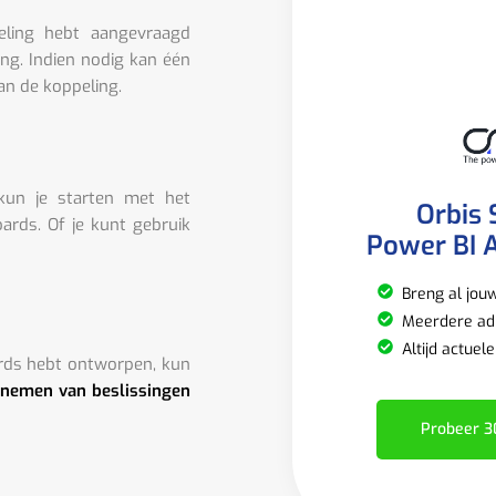
eling hebt aangevraagd
ing. Indien nodig kan één
an de koppeling.
 kun je starten met het
Orbis 
rds. Of je kunt gebruik
Power BI A
Breng al jou
Meerdere adm
Altijd actuel
rds hebt ontworpen, kun
 nemen van beslissingen
Probeer 3