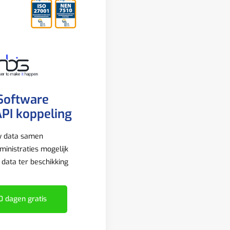
Software
PI koppeling
w data samen
inistraties mogelijk
e data ter beschikking
0 dagen gratis