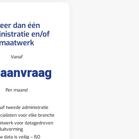
eer dan één
nistratie en/of
maatwerk
Vanaf
 aanvraag
Per maand
af tweede administratie
cialisten voor elke branche
twerk voor datagedreven
luitvorming
w data is veilig – ISO