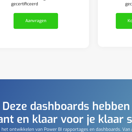
gec
gecertificeerd
Ko
Aanvragen
Deze dashboards hebben
ant en klaar voor je klaar 
t in het ontwikkelen van Power BI rapportages en dashboards. Van