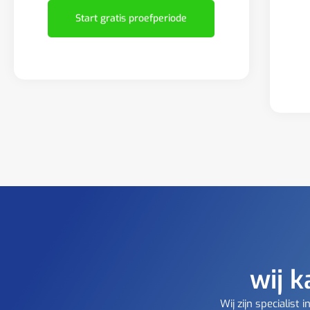
Start gratis proefperiode
wij k
Wij zijn specialis