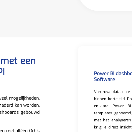
 met een
PI
Power BI dashbo
Software
Van ruwe data naar 
veel mogelijkheden.
binnen korte tijd. D
enaderd kan worden,
en-klare Power BI
dashboards gebouwd
templates genoemd,
met het analyseren
krijg je direct inzic
en met alléén Orbis