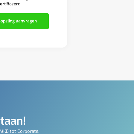
ertificeerd
ppeling aanvragen
staan!
 MKB tot Corporate.