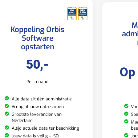
M
Koppeling Orbis
admi
Software
opstarten
50,-
Op
Per maand
Alle data uit één administratie
Van
Breng al jouw data samen
Spe
Grootste leverancier van
Nederland
Maa
bes
Altijd actuele data ter beschikking
Jou
Jouw data is veilig – ISO