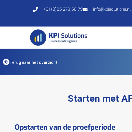
+31 (0)85 273 58 79
info@kpisolutions.nl
Terug naar het overzicht
Starten met AP
Opstarten van de proefperiode