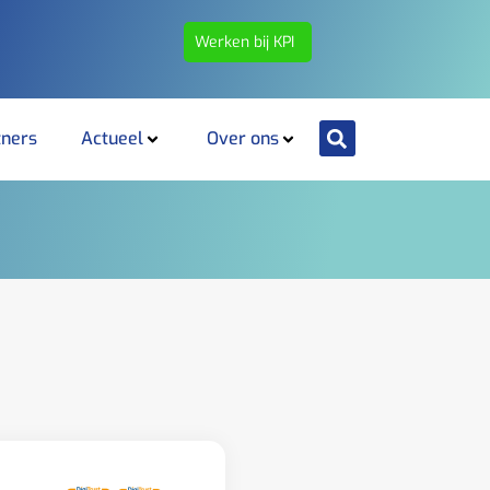
Werken bij KPI
tners
Actueel
Over ons