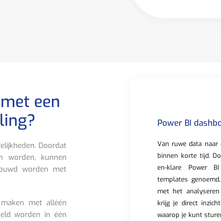
 met een
ling?
Power BI dashb
Van ruwe data naar 
elijkheden. Doordat
binnen korte tijd. D
an worden, kunnen
en-klare Power BI
ebouwd worden met
templates genoemd,
met het analyseren
 maken met alléén
krijg je direct inzic
eld worden in één
waarop je kunt sture