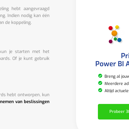
eling hebt aangevraagd
ing. Indien nodig kan één
an de koppeling.
 kun je starten met het
Pr
rds. Of je kunt gebruik
Power BI A
Breng al jou
Meerdere adm
Altijd actuel
rds hebt ontworpen, kun
 nemen van beslissingen
Probeer 3