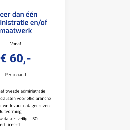
eer dan één
nistratie en/of
maatwerk
Vanaf
€ 60,-
Per maand
af tweede administratie
cialisten voor elke branche
twerk voor datagedreven
luitvorming
w data is veilig – ISO
ertificeerd