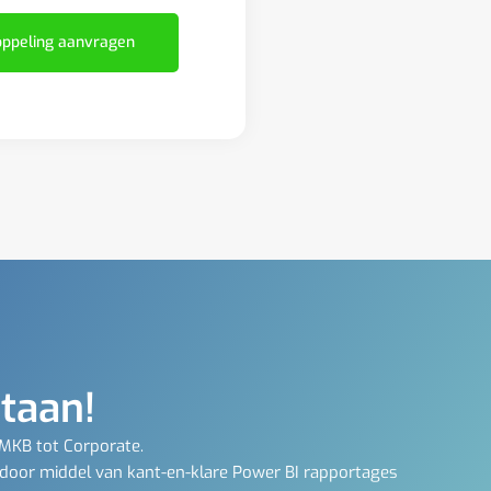
ppeling aanvragen
staan!
 MKB tot Corporate.
 door middel van kant-en-klare Power BI rapportages