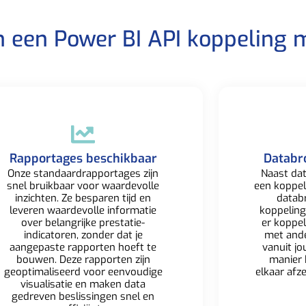
n een Power BI API koppeling 
Rapportages beschikbaar​
Databr
Onze standaardrapportages zijn
Naast dat
snel bruikbaar voor waardevolle
een koppe
inzichten. Ze besparen tijd en
datab
leveren waardevolle informatie
koppeling
over belangrijke prestatie-
er koppe
indicatoren, zonder dat je
met
and
aangepaste rapporten hoeft te
vanuit jo
bouwen. Deze rapporten zijn
manier 
geoptimaliseerd voor eenvoudige
elkaar afz
visualisatie en maken data
gedreven beslissingen snel en