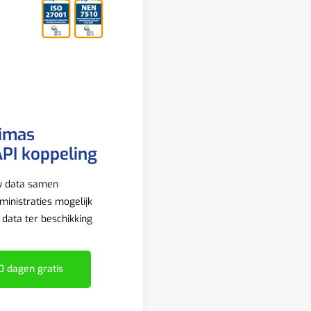
imas
PI koppeling
w data samen
inistraties mogelijk
e data ter beschikking
0 dagen gratis