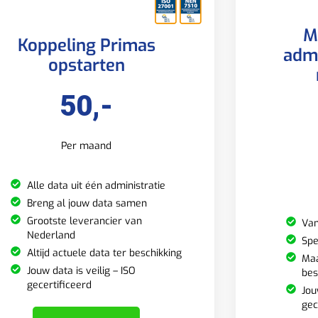
M
Koppeling Primas
admi
opstarten
50,-
Per maand
Alle data uit één administratie
Breng al jouw data samen
Grootste leverancier van
Van
Nederland
Spe
Altijd actuele data ter beschikking
Maa
Jouw data is veilig – ISO
bes
gecertificeerd
Jou
gec