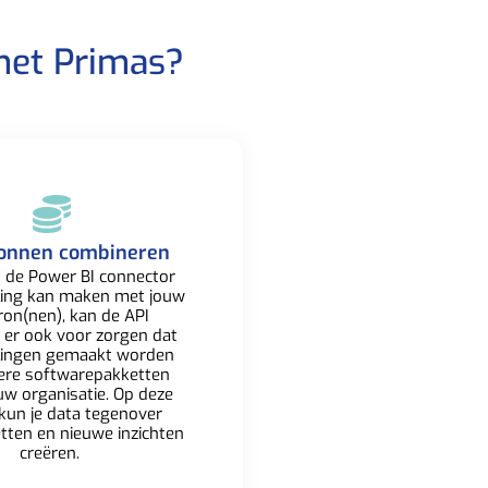
met Primas?​
onnen combineren​
 de Power BI connector
ling kan maken met jouw
ron(nen), kan de API
 er ook voor zorgen dat
lingen gemaakt worden
ere softwarepakketten
uw organisatie. Op deze
kun je data tegenover
etten en nieuwe inzichten
creëren. ​