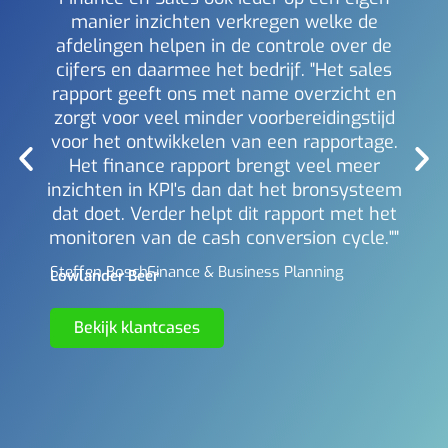
manier inzichten verkregen welke de
i
afdelingen helpen in de controle over de
Mich
Berl
cijfers en daarmee het bedrijf. "Het sales
rapport geeft ons met name overzicht en
zorgt voor veel minder voorbereidingstijd
voor het ontwikkelen van een rapportage.
Het finance rapport brengt veel meer
inzichten in KPI's dan dat het bronsysteem
dat doet. Verder helpt dit rapport met het
monitoren van de cash conversion cycle.""
Steffen Bosch -
Finance & Business Planning
Lowlander Beer
Bekijk klantcases