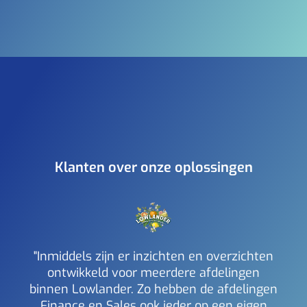
Klanten over onze oplossingen
"Inmiddels zijn er inzichten en overzichten
ontwikkeld voor meerdere afdelingen
binnen Lowlander. Zo hebben de afdelingen
a
Finance en Sales ook ieder op een eigen
inzi