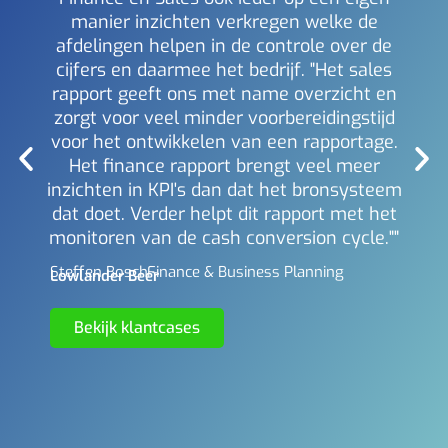
manier inzichten verkregen welke de
i
afdelingen helpen in de controle over de
Mich
Berl
cijfers en daarmee het bedrijf. "Het sales
rapport geeft ons met name overzicht en
zorgt voor veel minder voorbereidingstijd
voor het ontwikkelen van een rapportage.
Het finance rapport brengt veel meer
inzichten in KPI's dan dat het bronsysteem
dat doet. Verder helpt dit rapport met het
monitoren van de cash conversion cycle.""
Steffen Bosch -
Finance & Business Planning
Lowlander Beer
Bekijk klantcases