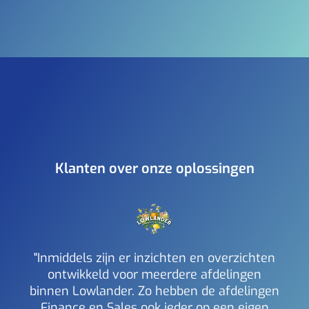
Klanten over onze oplossingen
"Inmiddels zijn er inzichten en overzichten
ontwikkeld voor meerdere afdelingen
binnen Lowlander. Zo hebben de afdelingen
a
Finance en Sales ook ieder op een eigen
inzi