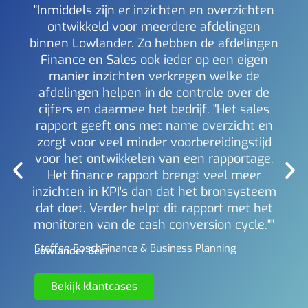
"Inmiddels zijn er inzichten en overzichten
ontwikkeld voor meerdere afdelingen
binnen Lowlander. Zo hebben de afdelingen
a
Finance en Sales ook ieder op een eigen
inzi
manier inzichten verkregen welke de
i
afdelingen helpen in de controle over de
Mich
Berl
cijfers en daarmee het bedrijf. "Het sales
rapport geeft ons met name overzicht en
zorgt voor veel minder voorbereidingstijd
voor het ontwikkelen van een rapportage.
Het finance rapport brengt veel meer
inzichten in KPI's dan dat het bronsysteem
dat doet. Verder helpt dit rapport met het
monitoren van de cash conversion cycle.""
Steffen Bosch -
Finance & Business Planning
Lowlander Beer
Bekijk klantcases