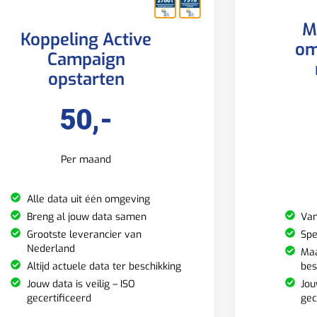
M
Koppeling Active
om
Campaign
opstarten
50,-
Per maand
Alle data uit één omgeving
Van
Breng al jouw data samen
Spe
Grootste leverancier van
Nederland
Maa
bes
Altijd actuele data ter beschikking
Jou
Jouw data is veilig – ISO
gec
gecertificeerd