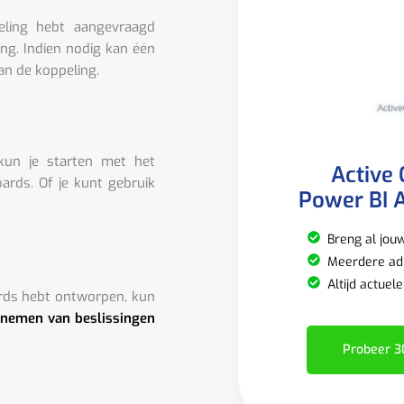
eling hebt aangevraagd
ing. Indien nodig kan één
an de koppeling.
 kun je starten met het
Active
rds. Of je kunt gebruik
Power BI A
Breng al jou
Meerdere adm
Altijd actuel
rds hebt ontworpen, kun
 nemen van beslissingen
Probeer 3