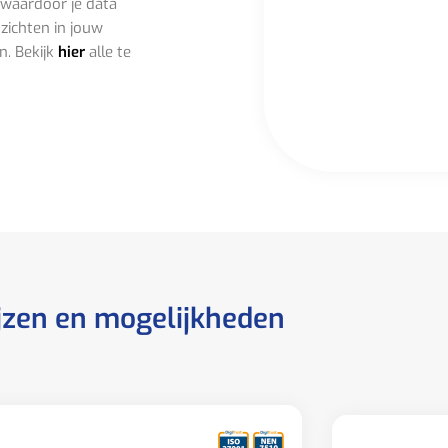
 waardoor je data
nzichten in jouw
n. Bekijk
hier
alle te
jzen en mogelijkheden