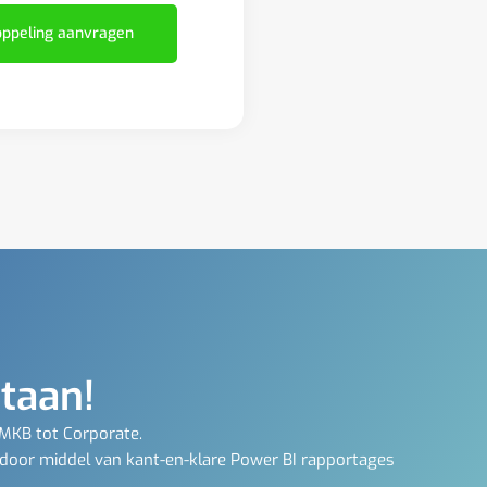
ppeling aanvragen
staan!
 MKB tot Corporate.
 door middel van kant-en-klare Power BI rapportages