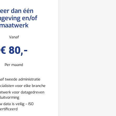
eer dan één
geving en/of
maatwerk
Vanaf
€ 80,-
Per maand
af tweede administratie
cialisten voor elke branche
twerk voor datagedreven
luitvorming
w data is veilig – ISO
ertificeerd