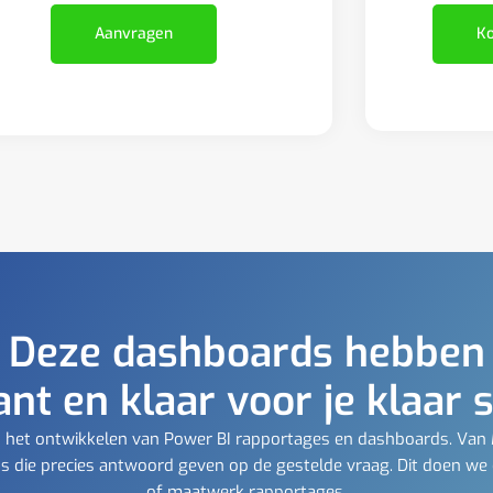
Ko
Aanvragen
Deze dashboards hebben
ant en klaar voor je klaar 
t in het ontwikkelen van Power BI rapportages en dashboards. Van
 die precies antwoord geven op de gestelde vraag. Dit doen we
of maatwerk rapportages.