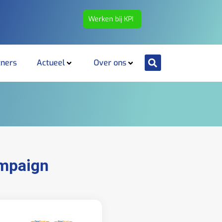
Werken bij KPI
tners
Actueel
Over ons
ampaign