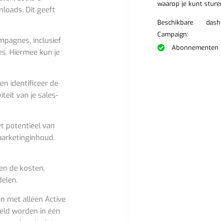
waarop je kunt sture
loads. Dit geeft
Beschikbare das
Campaign:
mpagnes, inclusief
Abonnementen 
es. Hiermee kun je
n identificeer de
iteit van je sales-
t potentieel van
marketinginhoud.
en de kosten,
delen.
n met alléén Active
ld worden in één