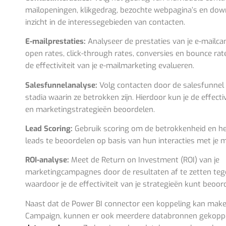
mailopeningen, klikgedrag, bezochte webpagina’s en down
inzicht in de interessegebieden van contacten.
E-mailprestaties:
Analyseer de prestaties van je e-mailca
open rates, click-through rates, conversies en bounce rat
de effectiviteit van je e-mailmarketing evalueren.
Salesfunnelanalyse:
Volg contacten door de salesfunnel e
stadia waarin ze betrokken zijn. Hierdoor kun je de effectiv
en marketingstrategieën beoordelen.
Lead Scoring:
Gebruik scoring om de betrokkenheid en he
leads te beoordelen op basis van hun interacties met je 
ROI-analyse:
Meet de Return on Investment (ROI) van je
marketingcampagnes door de resultaten af te zetten teg
waardoor je de effectiviteit van je strategieën kunt beoor
Naast dat de Power BI connector een koppeling kan make
Campaign, kunnen er ook meerdere databronnen gekoppe