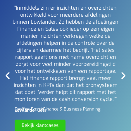
"Inmiddels zijn er inzichten en overzichten
ontwikkeld voor meerdere afdelingen
binnen Lowlander. Zo hebben de afdelingen
a
Finance en Sales ook ieder op een eigen
inzi
manier inzichten verkregen welke de
i
afdelingen helpen in de controle over de
Mich
Berl
cijfers en daarmee het bedrijf. "Het sales
rapport geeft ons met name overzicht en
zorgt voor veel minder voorbereidingstijd
voor het ontwikkelen van een rapportage.
Het finance rapport brengt veel meer
inzichten in KPI's dan dat het bronsysteem
dat doet. Verder helpt dit rapport met het
monitoren van de cash conversion cycle.""
Steffen Bosch -
Finance & Business Planning
Lowlander Beer
Bekijk klantcases