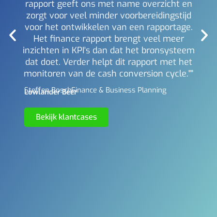
rapport geeft ons met name overzicht en
zorgt voor veel minder voorbereidingstijd
voor het ontwikkelen van een rapportage.
Het finance rapport brengt veel meer
inzichten in KPI's dan dat het bronsysteem
dat doet. Verder helpt dit rapport met het
monitoren van de cash conversion cycle.""
Steffen Bosch -
Finance & Business Planning
Lowlander Beer
Bekijk klantcases