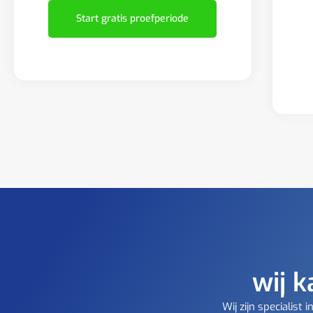
Start gratis proefperiode
wij k
Wij zijn specialis