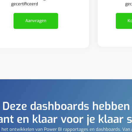
gec
gecertificeerd
Ko
Aanvragen
Deze dashboards hebben
ant en klaar voor je klaar 
t in het ontwikkelen van Power BI rapportages en dashboards. Van