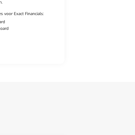
n.
s voor Exact Financials:
ard
board