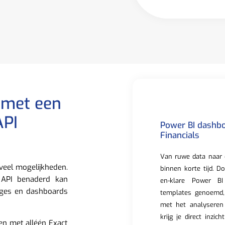
 met een
API
Power BI dashbo
Financials
Van ruwe data naar 
veel mogelijkheden.
binnen korte tijd. D
 API benaderd kan
en-klare Power BI
ages en dashboards
templates genoemd,
met het analyseren
krijg je direct inzic
en met alléén Exact