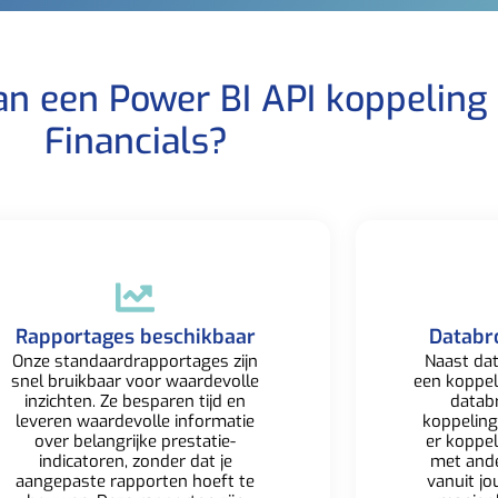
an een Power BI API koppeling
Financials?​
Rapportages beschikbaar​
Databr
Onze standaardrapportages zijn
Naast dat
snel bruikbaar voor waardevolle
een koppe
inzichten. Ze besparen tijd en
datab
leveren waardevolle informatie
koppeling
over belangrijke prestatie-
er koppe
indicatoren, zonder dat je
met
and
aangepaste rapporten hoeft te
vanuit jo