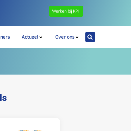
Werken bij KPI
tners
Actueel
Over ons
ls