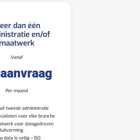
eer dan één
nistratie en/of
maatwerk
Vanaf
 aanvraag
Per maand
af tweede administratie
cialisten voor elke branche
twerk voor datagedreven
luitvorming
w data is veilig – ISO