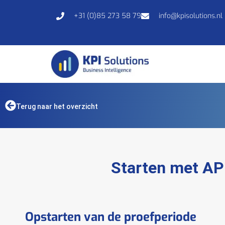
+31 (0)85 273 58 79
info@kpisolutions.nl
Terug naar het overzicht
Starten met API
Opstarten van de proefperiode