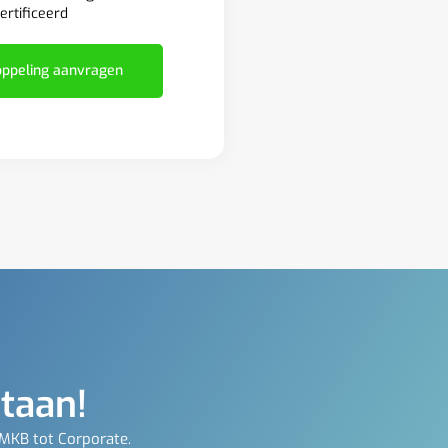
ertificeerd
ppeling aanvragen
staan!
 MKB tot Corporate.