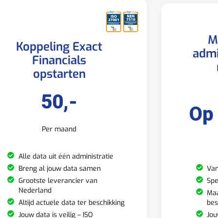
M
Koppeling Exact
admi
Financials
opstarten
50,-
Op
Per maand
Alle data uit één administratie
Van
Breng al jouw data samen
Spe
Grootste leverancier van
Nederland
Maa
bes
Altijd actuele data ter beschikking
Jou
Jouw data is veilig – ISO