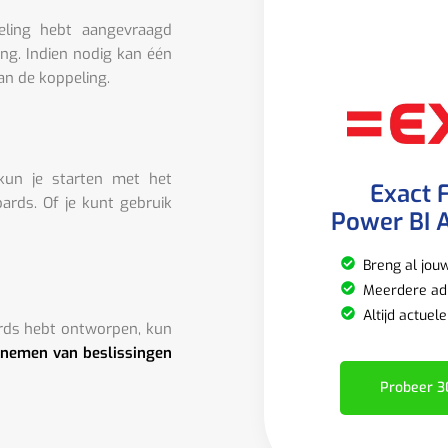
eling hebt aangevraagd
ing. Indien nodig kan één
an de koppeling.
 kun je starten met het
Exact 
rds. Of je kunt gebruik
Power BI A
Breng al jou
Meerdere adm
Altijd actuel
rds hebt ontworpen, kun
 nemen van beslissingen
Probeer 3