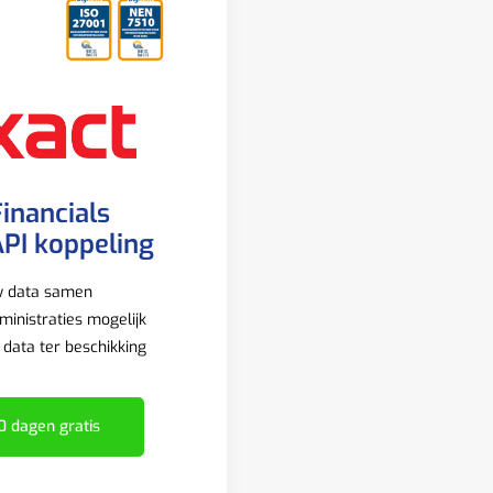
Financials
PI koppeling
w data samen
inistraties mogelijk
e data ter beschikking
0 dagen gratis