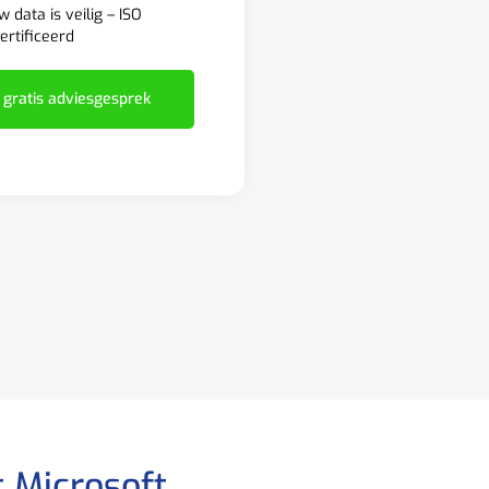
w data is veilig – ISO
ertificeerd
 gratis adviesgesprek
t Microsoft