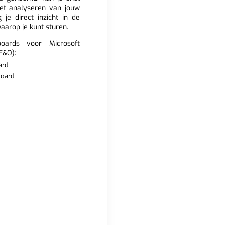
et analyseren van jouw
g je direct inzicht in de
waarop je kunt sturen.
boards voor Microsoft
F&O):
ard
board