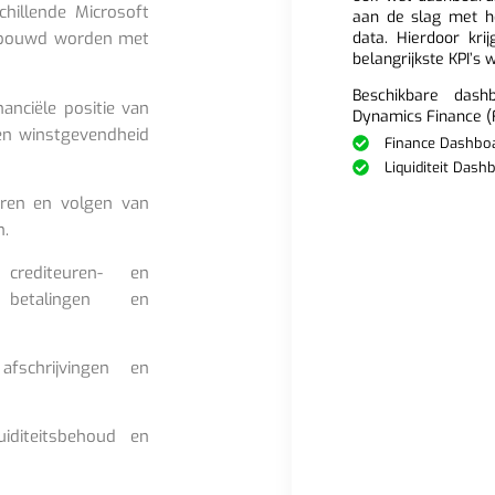
hillende Microsoft
aan de slag met h
data. Hierdoor krij
ebouwd worden met
belangrijkste KPI’s 
Beschikbare dash
anciële positie van
Dynamics Finance (
 en winstgevendheid
Finance Dashbo
Liquiditeit Dash
eren en volgen van
n.
rediteuren- en
e betalingen en
fschrijvingen en
iditeitsbehoud en