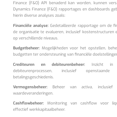
Finance (F&O) API benaderd kan worden, kunnen versc
Dynamics Finance (F&O) rapportages en dashboards g
hierin diverse analyses zoals:
Financiële analyse:
Gedetailleerde rapportage om de fin
de organisatie te evalueren, inclusief kostenstructuren
op verschillende niveaus.
Budgetbeheer:
Mogelijkheden voor het opstellen, beh
budgetten ter ondersteuning van financiële doelstellinge
Crediteuren en debiteurenbeheer:
Inzicht in c
debiteurenprocessen, inclusief openstaand
betalingsgeschiedenis.
Vermogensbeheer:
Beheer van activa, inclusief a
waardeveranderingen.
Cashflowbeheer:
Monitoring van cashflow voor liqu
effectief werkkapitaalbeheer.