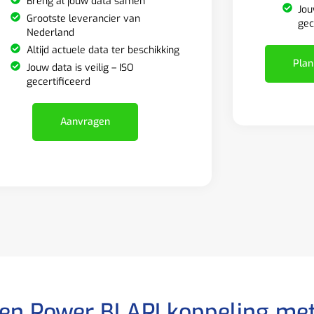
Breng al jouw data samen
Jou
Grootste leverancier van
gec
Nederland
Altijd actuele data ter beschikking
Plan
Jouw data is veilig – ISO
gecertificeerd
Aanvragen
een Power BI API koppeling me