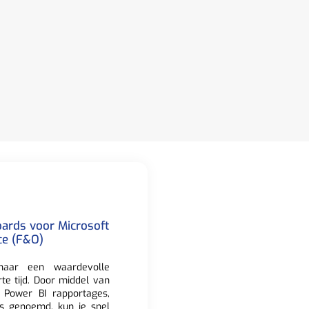
ards voor Microsoft
ce (F&O)
aar een waardevolle
rte tijd. Door middel van
e Power BI rapportages,
s genoemd, kun je snel