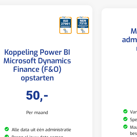
M
admi
Koppeling Power BI
Microsoft Dynamics
Finance (F&O)
opstarten
50,-
Van
Per maand
Spe
Maa
Alle data uit één administratie
bes