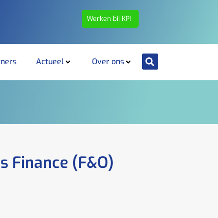
Werken bij KPI
tners
Actueel
Over ons
cs Finance (F&O)