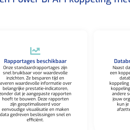
Rapportages beschikbaar​
Datab
Onze standaardrapportages zijn
Naast da
snel bruikbaar voor waardevolle
een kopp
inzichten. Ze besparen tijd en
datab
leveren waardevolle informatie over
koppeling
belangrijke prestatie-indicatoren,
koppelin
zonder dat je aangepaste rapporten
andere s
hoeft te bouwen. Deze rapporten
jouw org
zijn geoptimaliseerd voor
kun je
eenvoudige visualisatie en maken
afzett
data gedreven beslissingen snel en
efficiënt.