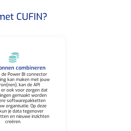
met CUFIN?​
onnen combineren​
 de Power BI connector
ling kan maken met jouw
ron(nen), kan de API
 er ook voor zorgen dat
lingen gemaakt worden
ere softwarepakketten
uw organisatie. Op deze
kun je data tegenover
etten en nieuwe inzichten
creëren. ​