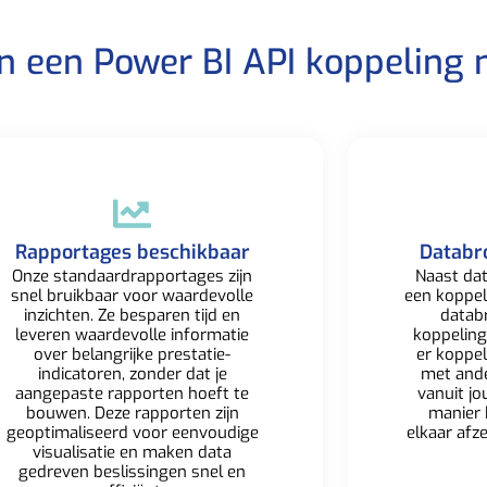
an een Power BI API koppeling 
Rapportages beschikbaar​
Databr
Onze standaardrapportages zijn
Naast dat
snel bruikbaar voor waardevolle
een koppe
inzichten. Ze besparen tijd en
datab
leveren waardevolle informatie
koppeling
over belangrijke prestatie-
er koppe
indicatoren, zonder dat je
met
and
aangepaste rapporten hoeft te
vanuit jo
bouwen. Deze rapporten zijn
manier 
geoptimaliseerd voor eenvoudige
elkaar afz
visualisatie en maken data
gedreven beslissingen snel en