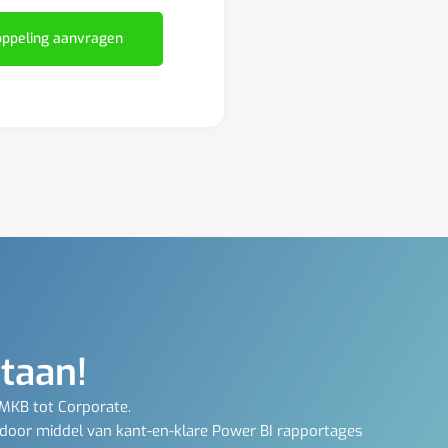
ppeling aanvragen
staan!
 MKB tot Corporate.
 door middel van kant-en-klare Power BI rapportages