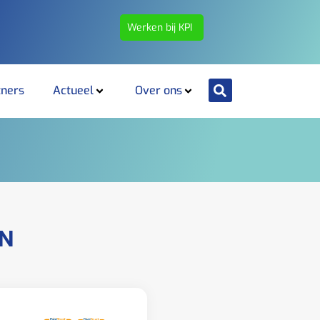
Werken bij KPI
tners
Actueel
Over ons
IN