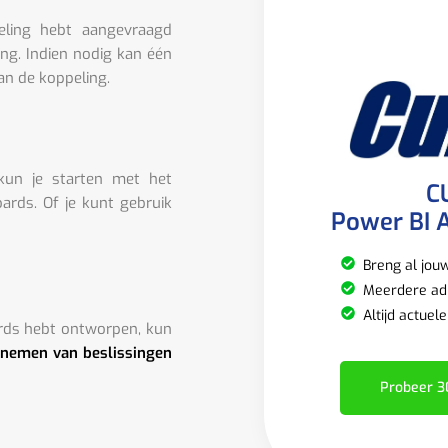
eling hebt aangevraagd
ing. Indien nodig kan één
an de koppeling.
 kun je starten met het
C
rds. Of je kunt gebruik
Power BI A
Breng al jou
Meerdere adm
Altijd actuel
rds hebt ontworpen, kun
 nemen van beslissingen
Probeer 3