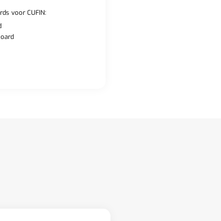
rds voor CUFIN:
d
board