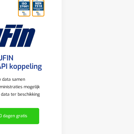
UFIN
PI koppeling
w data samen
inistraties mogelijk
e data ter beschikking
0 dagen gratis