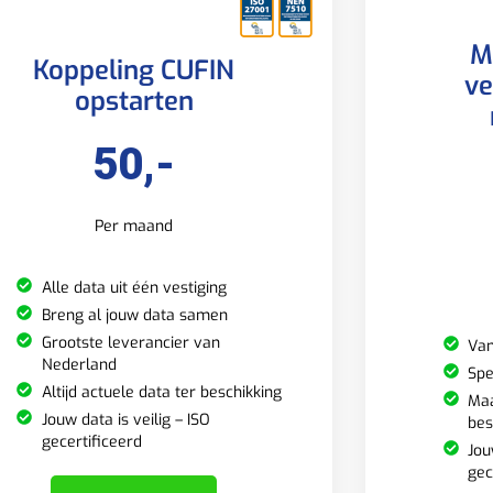
M
Koppeling CUFIN
ve
opstarten
50,-
Per maand
Alle data uit één vestiging
Breng al jouw data samen
Grootste leverancier van
Van
Nederland
Spe
Altijd actuele data ter beschikking
Maa
Jouw data is veilig – ISO
bes
gecertificeerd
Jou
gec