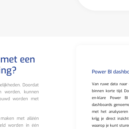
 met een
ing?
Power BI dashb
Van ruwe data naar 
lijkheden. Doordat
binnen korte tijd. D
n worden, kunnen
en-klare Power BI
ebouwd worden met
dashboards genoemd,
met het analyseren
 maken met alléén
krijg je direct inzic
eld worden in één
waarop je kunt sture