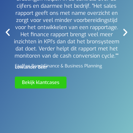
Mich
Berl
cijfers en daarmee het bedrijf. "Het sales
rapport geeft ons met name overzicht en
zorgt voor veel minder voorbereidingstijd
voor het ontwikkelen van een rapportage.
Het finance rapport brengt veel meer
inzichten in KPI's dan dat het bronsysteem
dat doet. Verder helpt dit rapport met het
monitoren van de cash conversion cycle.""
Steffen Bosch -
Finance & Business Planning
Lowlander Beer
Bekijk klantcases