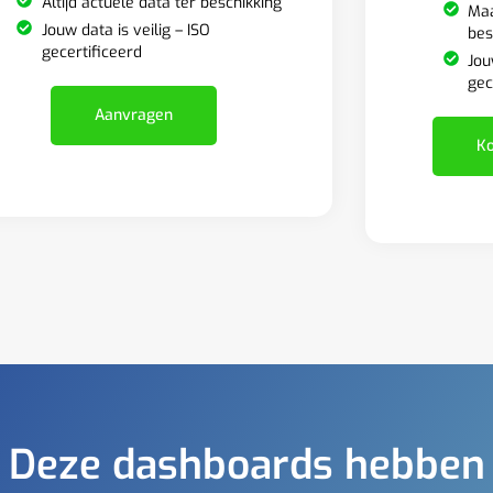
Altijd actuele data ter beschikking
Maa
Jouw data is veilig – ISO
bes
gecertificeerd
Jou
gec
Aanvragen
Ko
Deze dashboards hebben