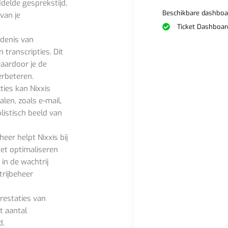
delde gesprekstijd,
Beschikbare dashboar
 van je
Ticket Dashboar
edenis van
transcripties. Dit
waardoor je de
erbeteren.
ties kan Nixxis
len, zoals e-mail,
olistisch beeld van
er helpt Nixxis bij
het optimaliseren
 in de wachtrij
trijbeheer
restaties van
t aantal
d,