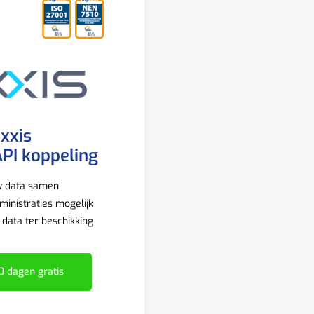
ixxis
PI koppeling
w data samen
inistraties mogelijk
e data ter beschikking
0 dagen gratis