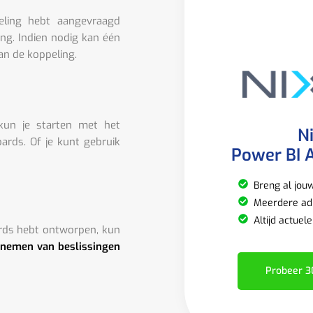
eling hebt aangevraagd
ing. Indien nodig kan één
an de koppeling.
 kun je starten met het
N
rds. Of je kunt gebruik
Power BI A
Breng al jou
Meerdere adm
Altijd actuel
rds hebt ontworpen, kun
 nemen van beslissingen
Probeer 3