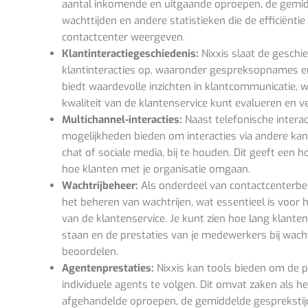
aantal inkomende en uitgaande oproepen, de gemid
wachttijden en andere statistieken die de efficiëntie
contactcenter weergeven.
Klantinteractiegeschiedenis:
Nixxis slaat de geschi
klantinteracties op, waaronder gespreksopnames en 
biedt waardevolle inzichten in klantcommunicatie, 
kwaliteit van de klantenservice kunt evalueren en v
Multichannel-interacties:
Naast telefonische interac
mogelijkheden bieden om interacties via andere kana
chat of sociale media, bij te houden. Dit geeft een h
hoe klanten met je organisatie omgaan.
Wachtrijbeheer:
Als onderdeel van contactcenterbehe
het beheren van wachtrijen, wat essentieel is voor 
van de klantenservice. Je kunt zien hoe lang klanten
staan en de prestaties van je medewerkers bij wach
beoordelen.
Agentenprestaties:
Nixxis kan tools bieden om de p
individuele agents te volgen. Dit omvat zaken als he
afgehandelde oproepen, de gemiddelde gesprekstij