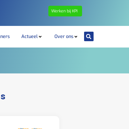
Werken bij KPI
tners
Actueel
Over ons
is