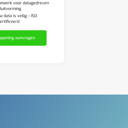
twerk voor datagedreven
luitvorming
w data is veilig – ISO
ertificeerd
ppeling aanvragen