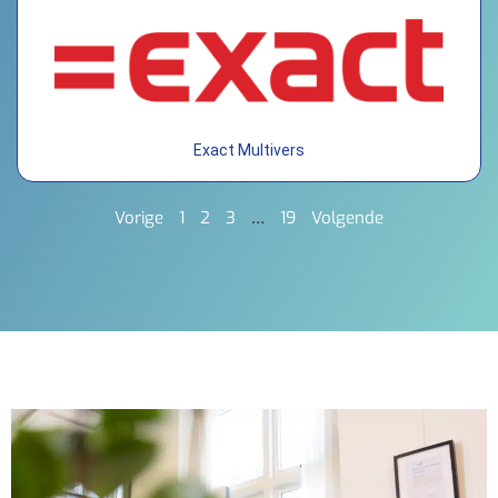
Exact Multivers
Vorige
1
2
3
…
19
Volgende