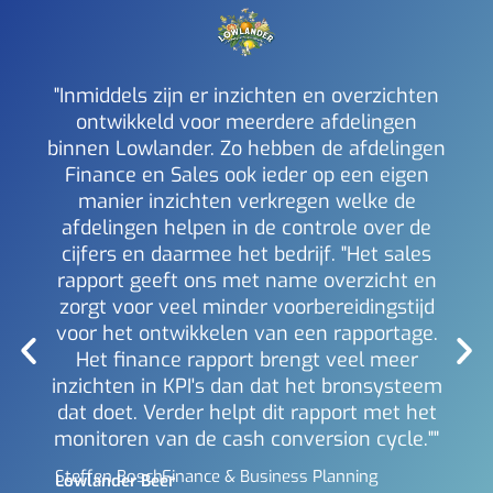
"Inmiddels zijn er inzichten en overzichten
ontwikkeld voor meerdere afdelingen
binnen Lowlander. Zo hebben de afdelingen
a
Finance en Sales ook ieder op een eigen
inzi
manier inzichten verkregen welke de
i
afdelingen helpen in de controle over de
Mich
Berl
cijfers en daarmee het bedrijf. "Het sales
rapport geeft ons met name overzicht en
zorgt voor veel minder voorbereidingstijd
voor het ontwikkelen van een rapportage.
Het finance rapport brengt veel meer
inzichten in KPI's dan dat het bronsysteem
dat doet. Verder helpt dit rapport met het
monitoren van de cash conversion cycle.""
Steffen Bosch -
Finance & Business Planning
Lowlander Beer