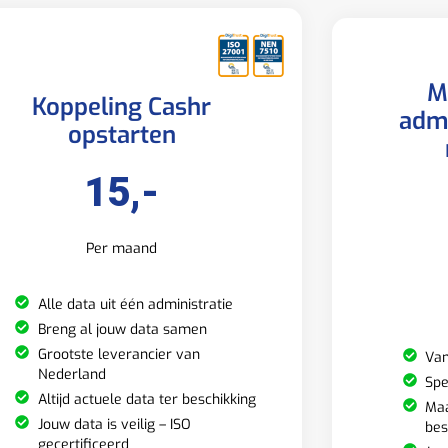
M
Koppeling Cashr
admi
opstarten
15,-
Per maand
Alle data uit één administratie
Breng al jouw data samen
Grootste leverancier van
Van
Nederland
Spe
Altijd actuele data ter beschikking
Maa
Jouw data is veilig – ISO
bes
gecertificeerd