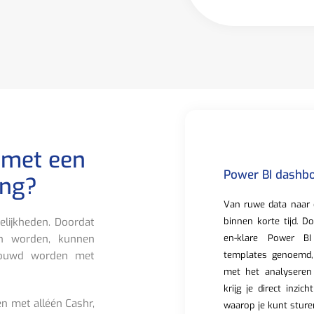
 met een
Power BI dashbo
ing?
Van ruwe data naar 
binnen korte tijd. D
lijkheden. Doordat
en-klare Power BI
n worden, kunnen
templates genoemd,
ebouwd worden met
met het analyseren
krijg je direct inzic
n met alléén Cashr,
waarop je kunt sture