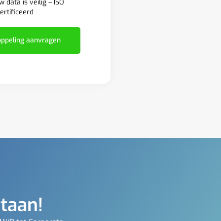
w data is veilig – ISO
ertificeerd
ppeling aanvragen
staan!