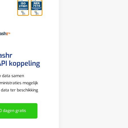
ashr
PI koppeling
w data samen
inistraties mogelijk
e data ter beschikking
0 dagen gratis