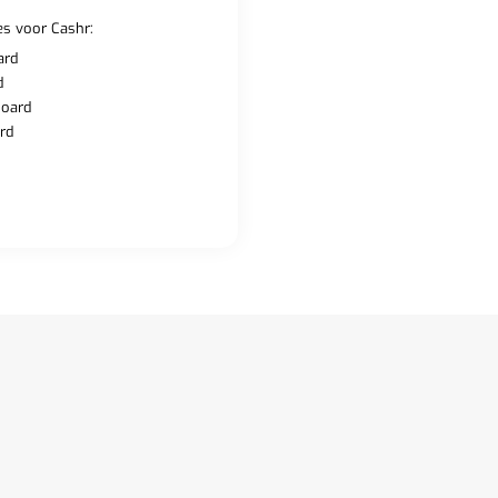
s voor Cashr:
ard
d
board
rd