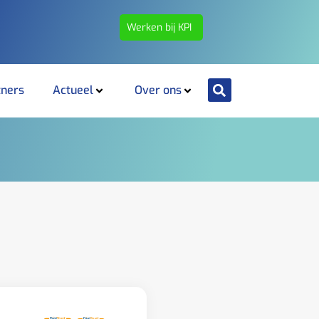
Werken bij KPI
tners
Actueel
Over ons