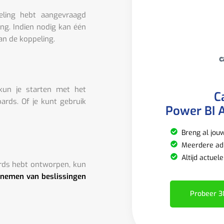
eling hebt aangevraagd
ing. Indien nodig kan één
an de koppeling.
 kun je starten met het
C
rds. Of je kunt gebruik
Power BI A
Breng al jou
Meerdere adm
Altijd actuel
rds hebt ontworpen, kun
 nemen van beslissingen
Probeer 3