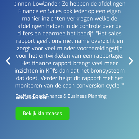
binnen Lowlander. Zo hebben de afdelingen
a
Finance en Sales ook ieder op een eigen
inzi
manier inzichten verkregen welke de
i
afdelingen helpen in de controle over de
Mich
Berl
cijfers en daarmee het bedrijf. "Het sales
rapport geeft ons met name overzicht en
zorgt voor veel minder voorbereidingstijd
voor het ontwikkelen van een rapportage.
Het finance rapport brengt veel meer
inzichten in KPI's dan dat het bronsysteem
dat doet. Verder helpt dit rapport met het
monitoren van de cash conversion cycle.""
Steffen Bosch -
Finance & Business Planning
Lowlander Beer
Bekijk klantcases