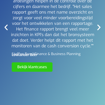
afdelingen helpen in de controle over de
Mich
Berl
cijfers en daarmee het bedrijf. "Het sales
rapport geeft ons met name overzicht en
zorgt voor veel minder voorbereidingstijd
voor het ontwikkelen van een rapportage.
Het finance rapport brengt veel meer
inzichten in KPI's dan dat het bronsysteem
dat doet. Verder helpt dit rapport met het
monitoren van de cash conversion cycle.""
Steffen Bosch -
Finance & Business Planning
Lowlander Beer
Bekijk klantcases