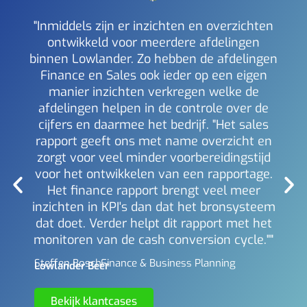
"Inmiddels zijn er inzichten en overzichten
ontwikkeld voor meerdere afdelingen
binnen Lowlander. Zo hebben de afdelingen
a
Finance en Sales ook ieder op een eigen
inzi
manier inzichten verkregen welke de
i
afdelingen helpen in de controle over de
Mich
Berl
cijfers en daarmee het bedrijf. "Het sales
rapport geeft ons met name overzicht en
zorgt voor veel minder voorbereidingstijd
voor het ontwikkelen van een rapportage.
Het finance rapport brengt veel meer
inzichten in KPI's dan dat het bronsysteem
dat doet. Verder helpt dit rapport met het
monitoren van de cash conversion cycle.""
Steffen Bosch -
Finance & Business Planning
Lowlander Beer
Bekijk klantcases