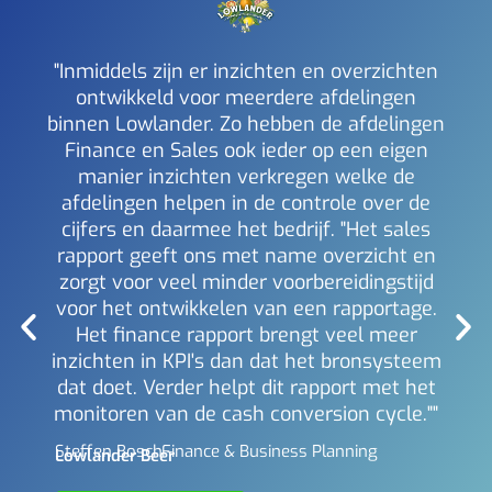
"Inmiddels zijn er inzichten en overzichten
ontwikkeld voor meerdere afdelingen
binnen Lowlander. Zo hebben de afdelingen
a
Finance en Sales ook ieder op een eigen
inzi
manier inzichten verkregen welke de
i
afdelingen helpen in de controle over de
Mich
Berl
cijfers en daarmee het bedrijf. "Het sales
rapport geeft ons met name overzicht en
zorgt voor veel minder voorbereidingstijd
voor het ontwikkelen van een rapportage.
Het finance rapport brengt veel meer
inzichten in KPI's dan dat het bronsysteem
dat doet. Verder helpt dit rapport met het
monitoren van de cash conversion cycle.""
Steffen Bosch -
Finance & Business Planning
Lowlander Beer