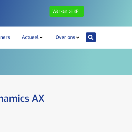
Werken bij KPI
tners
Actueel
Over ons
ynamics AX