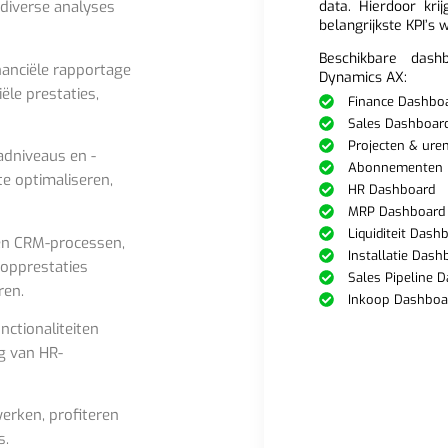
data. Hierdoor krij
diverse analyses
belangrijkste KPI’s 
Beschikbare dash
nanciële rapportage
Dynamics AX:
ële prestaties,
Finance Dashbo
Sales Dashboar
Projecten & ure
adniveaus en -
Abonnementen 
te optimaliseren,
HR Dashboard
MRP Dashboard
Liquiditeit Dash
en CRM-processen,
Installatie Dash
oopprestaties
Sales Pipeline 
ren.
Inkoop Dashboa
ctionaliteiten
ng van HR-
erken, profiteren
s.