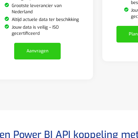
bes
Grootste leverancier van
Jou
Nederland
gec
Altijd actuele data ter beschikking
Jouw data is veilig – ISO
gecertificeerd
Plan
Aanvragen
een Power BI API koppeling me