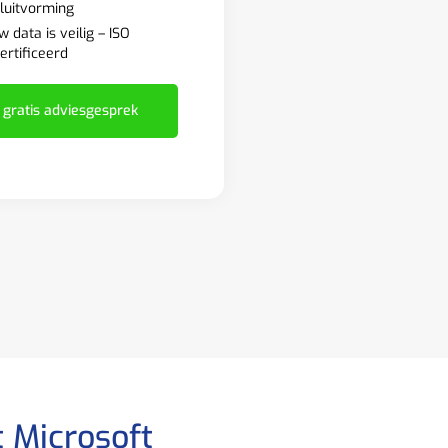
luitvorming
w data is veilig – ISO
ertificeerd
 gratis adviesgesprek
t Microsoft