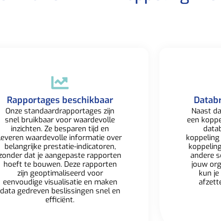
Rapportages beschikbaar​
Datab
Onze standaardrapportages zijn
Naast da
snel bruikbaar voor waardevolle
een kopp
inzichten. Ze besparen tijd en
datab
leveren waardevolle informatie over
koppeling
belangrijke prestatie-indicatoren,
koppelin
zonder dat je aangepaste rapporten
andere s
hoeft te bouwen. Deze rapporten
jouw org
zijn geoptimaliseerd voor
kun je
eenvoudige visualisatie en maken
afzett
data gedreven beslissingen snel en
efficiënt.