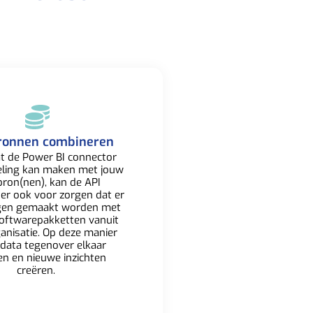
ronnen combineren​
t de Power BI connector
eling kan maken met jouw
ron(nen), kan de API
 er ook voor zorgen dat er
gen gemaakt worden met
oftwarepakketten
vanuit
anisatie. Op deze manier
 data tegenover elkaar
en en nieuwe inzichten
creëren. ​