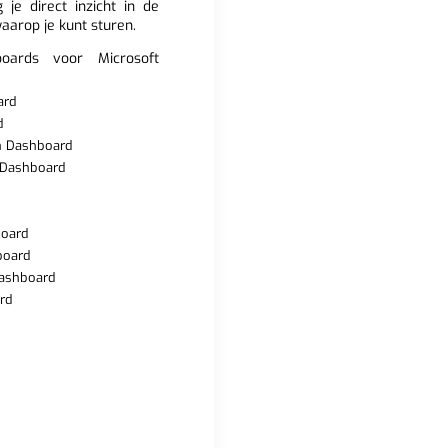
g je direct inzicht in de
waarop je kunt sturen.
boards voor Microsoft
ard
d
n Dashboard
Dashboard
board
board
Dashboard
rd